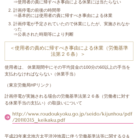
⇒使用者の責に帰すべき事由による休業には当たらない
計画停電の前後の時間帯
⇒基本的には使用者の責に帰すべき事由による休業
計画停電が予定されていたので休業にしたが、実施されなか
った
⇒公表された時期等により判断
＜使用者の責めに帰すべき事由による休業（労働基準
法第２６条）＞
使用者は、 休業期間中にその平均賃金の100分の60以上の手当を
支払わなければならない（休業手当）
（東京労働局HPリンク）
計画停電が実施される場合の労働基準法第２６条（労働者に対す
る休業手当の支払い）の取扱いについて
http://www.roudoukyoku.go.jp/seido/kijunhou/pdf
/20110315_keikaku.pdf
平成23年東北地方太平洋沖地震に伴う労働基準法等に関するＱ＆