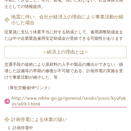
今私にできること。寄付、節電、買いだめしない、社会保険労務
士としての情報提供。
地震に伴い、会社が経済上の理由により事業活動が縮
小した場合
従業員に支払う休業手当に対する助成として、雇用調整助成金ま
たは中小企業緊急雇用安定助成金が受給できる可能性があります
＜経済上の理由とは＞
交通手段の途絶により原材料の入手や製品の搬出ができない、損
壊した設備等の早期の修復が不可能である、計画停電の実施を受
けて事業活動が縮小した、等
（厚生労働省HPリンク）
http://www.mhlw.go.jp/general/seido/josei/kyufuk
in/a09-1.html
計画停電による休業の扱い
計画停電中