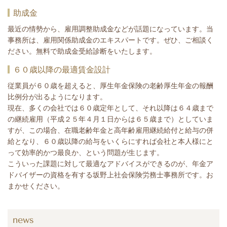
助成金
最近の情勢から、雇用調整助成金などが話題になっています。当
事務所は、雇用関係助成金のエキスパートです。ぜひ、ご相談く
ださい。無料で助成金受給診断をいたします。
６０歳以降の最適賃金設計
従業員が６０歳を超えると、厚生年金保険の老齢厚生年金の報酬
比例分が出るようになります。
現在、多くの会社では６０歳定年として、それ以降は６４歳まで
の継続雇用（平成２５年４月１日からは６５歳まで）としていま
すが、この場合、在職老齢年金と高年齢雇用継続給付と給与の併
給となり、６０歳以降の給与をいくらにすれば会社と本人様にと
って効率的かつ最良か、という問題が生じます。
こういった課題に対して最適なアドバイスができるのが、年金ア
ドバイザーの資格を有する坂野上社会保険労務士事務所です。お
まかせください。
news